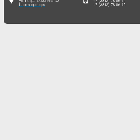
ул. Петра Осминина, 32
+7 (3812) 78-86-44
Карта проезда
+7 (3812) 78-86-45